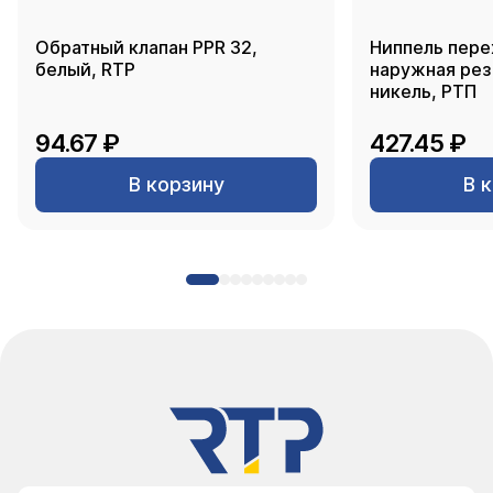
Обратный клапан PPR 32,
Ниппель пере
белый, RTP
наружная резь
никель, РТП
94.67 ₽
427.45 ₽
В корзину
В 