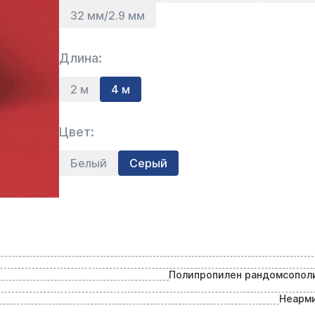
32 мм/2.9 мм
Длина:
2 м
4 м
Цвет:
Белый
Серый
Полипропилен рандомсопол
Неарм