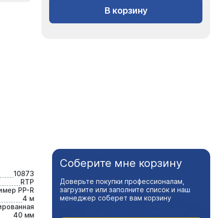
В корзину
Соберите мне корзину
10873
Доверьте покупки профессионалам,
RTP
загрузите или заполните список и наш
имер PP-R
менеджер соберет вам корзину
4 м
ированная
40 мм