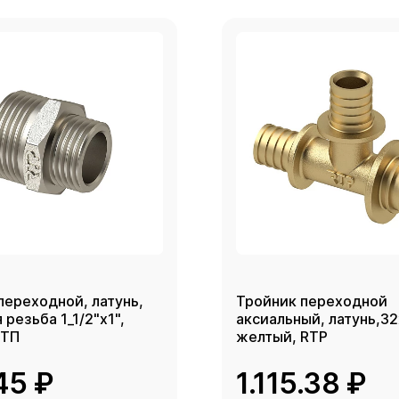
переходной, латунь,
Тройник переходной
резьба 1_1/2"х1",
аксиальный, латунь,3
РТП
желтый, RTP
45 ₽
1.115.38 ₽