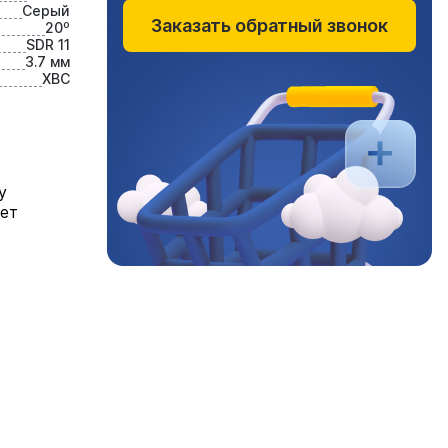
Серый
Заказать обратный звонок
20⁰
SDR 11
3.7 мм
ХВС
у
яет