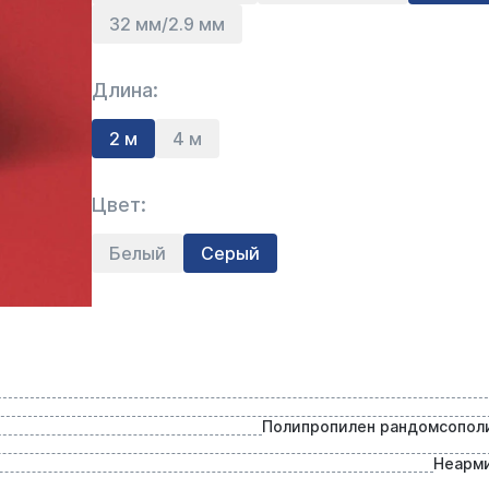
32 мм/2.9 мм
Длина:
2 м
4 м
Цвет:
Белый
Серый
Полипропилен рандомсопол
Неарм