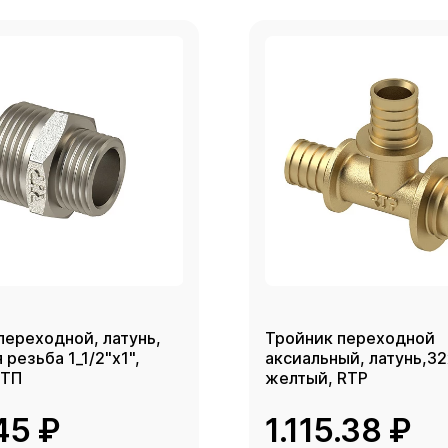
переходной, латунь,
Тройник переходной
резьба 1_1/2"х1",
аксиальный, латунь,3
РТП
желтый, RTP
45 ₽
1.115.38 ₽