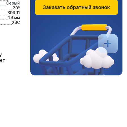
Серый
Заказать обратный звонок
20⁰
SDR 11
1.9 мм
ХВС
у
яет