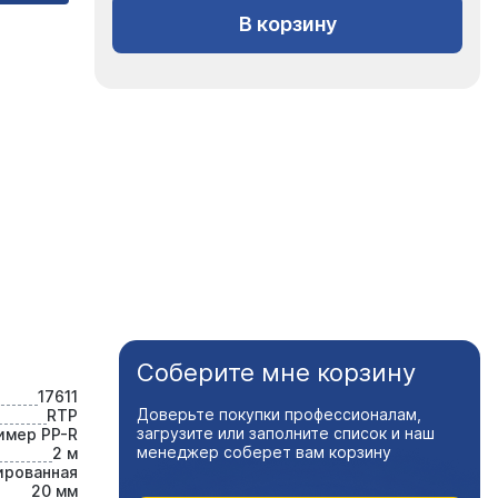
В корзину
Соберите мне корзину
17611
Доверьте покупки профессионалам,
RTP
загрузите или заполните список и наш
имер PP-R
менеджер соберет вам корзину
2 м
ированная
20 мм