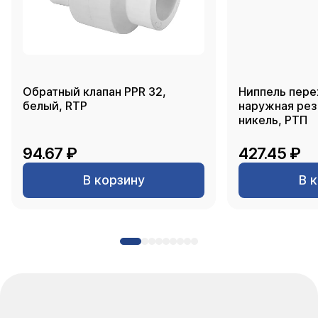
Обратный клапан PPR 32,
Ниппель пере
белый, RTP
наружная резь
никель, РТП
94.67 ₽
427.45 ₽
В корзину
В 