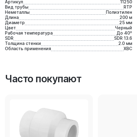
Артикул
11250
Вид трубы
RTP
Неметаллы
Полиэтилен
Длина
200 м
Диаметр
25 мм
Цвет
Черный
Рабочая температура
До 40⁰
SDR
SDR 13.6
Толщина стенки
2.0 мм
Область применения
ХВС
Часто покупают