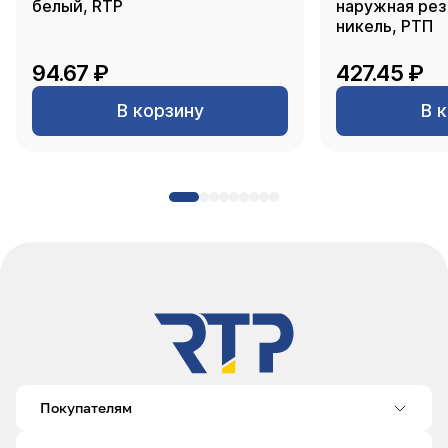
белый, RTP
наружная резь
никель, РТП
94.67 ₽
427.45 ₽
В корзину
В 
Покупателям