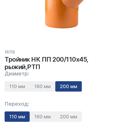
16116
Тройник НК ПП 200/110х45,
рыжий,РТП
Диаметр:
110 мм
160 мм
200 мм
Переход:
110 мм
160 мм
200 мм