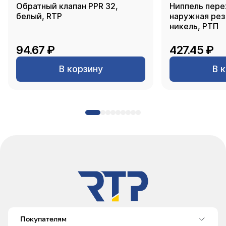
Обратный клапан PPR 32,
Ниппель пере
белый, RTP
наружная резь
никель, РТП
94.67 ₽
427.45 ₽
В корзину
В 
Покупателям