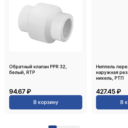
Обратный клапан PPR 32,
Ниппель пере
белый, RTP
наружная резь
никель, РТП
94.67 ₽
427.45 ₽
В корзину
В 