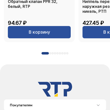
Обратный клапан PPR 32,
Ниппель пере
белый, RTP
наружная резь
никель, РТП
94.67 ₽
427.45 ₽
В корзину
В 
Покупателям