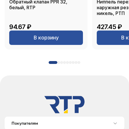
Обратный клапан PPR 32,
Ниппель пере
белый, RTP
наружная резь
никель, РТП
94.67 ₽
427.45 ₽
В корзину
В 
Покупателям