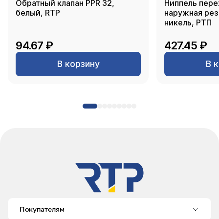
Обратный клапан PPR 32,
Ниппель пере
белый, RTP
наружная резь
никель, РТП
94.67 ₽
427.45 ₽
В корзину
В 
Покупателям