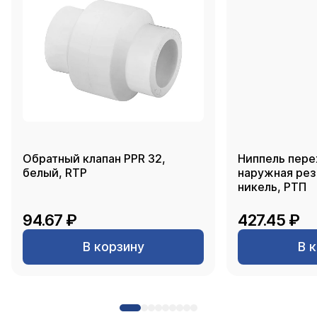
Обратный клапан PPR 32,
Ниппель пере
белый, RTP
наружная резь
никель, РТП
94.67 ₽
427.45 ₽
В корзину
В 