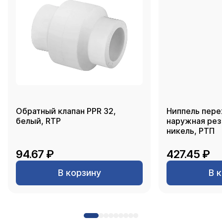
Обратный клапан PPR 32,
Ниппель пере
белый, RTP
наружная резь
никель, РТП
94.67 ₽
427.45 ₽
В корзину
В 