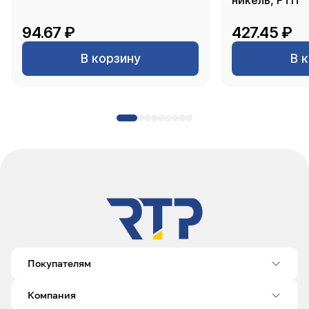
никель, РТП
94.67 ₽
427.45 ₽
В корзину
В 
Покупателям
Компания