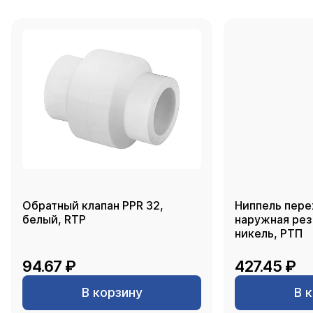
Обратный клапан PPR 32,
Ниппель пере
белый, RTP
наружная резь
никель, РТП
94.67 ₽
427.45 ₽
В корзину
В 