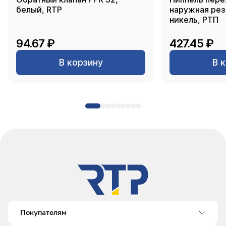
белый, RTP
наружная резь
никель, РТП
94.67 ₽
427.45 ₽
В корзину
В 
Покупателям