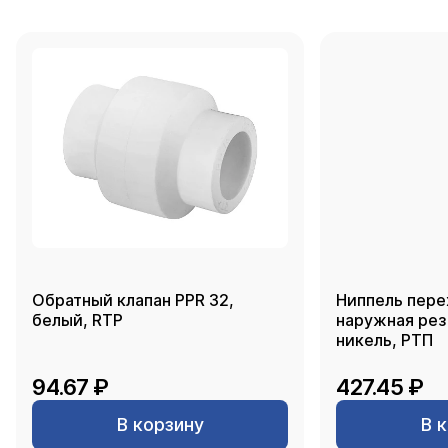
Обратный клапан PPR 32,
Ниппель пере
белый, RTP
наружная резь
никель, РТП
94.67 ₽
427.45 ₽
В корзину
В 