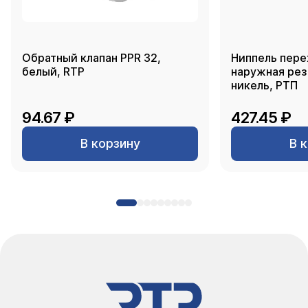
Обратный клапан PPR 32,
Ниппель пере
белый, RTP
наружная резь
никель, РТП
94.67 ₽
427.45 ₽
В корзину
В 