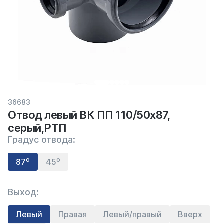
36683
Отвод левый ВК ПП 110/50х87,
серый,РТП
Градус отвода:
87⁰
45⁰
Выход:
Левый
Правая
Левый/правый
Вверх