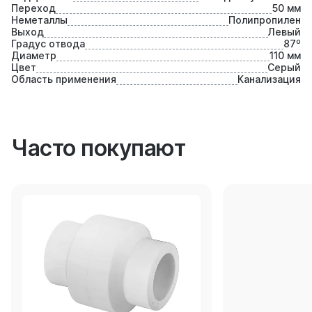
Переход
50 мм
Неметаллы
Полипропилен
Выход
Левый
Градус отвода
87⁰
Диаметр
110 мм
Цвет
Серый
Область применения
Канализация
Часто покупают