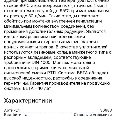
зданий при максимальной температуре постоянных
стоков 80ºС и кратковременных (в течение 1 мин.)
стоков с температурой до 95ºС при максимальном
их расходе 30 л/мин. Такие отводы позволяют
обойтись при монтаже внутренней канализации
минимальным количеством соединений, без
применения дополнительных редукций. Являются
идеальным решением при подключении
посудомоечных и стиральных машин, раковин
ванных комнат и трапов. В качестве уплотнителей
используются резиновые кольца манжетного типа с
распорным вкладышем, соответствующие
требованиям DIN 4060. Монтаж желательно
производить с применением специальной
силиконовой смазки РТП. Система BETA обладает
высокой надежностью, раструбные соединения
герметичны. Гарантия производителя на продукцию
системы BETA – 10 лет
Характеристики
Артикул
36683
Вид фитинга
Отводы и угольники