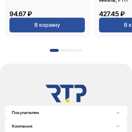
никель, РТП
94.67 ₽
427.45 ₽
В корзину
В 
Покупателям
Компания