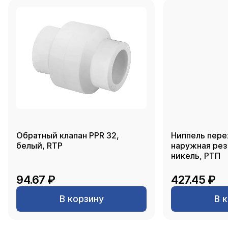
Обратный клапан PPR 32,
Ниппель пере
белый, RTP
наружная резь
никель, РТП
94.67 ₽
427.45 ₽
В корзину
В 