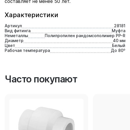
составляет не менее 50 лет.
Характеристики
Артикул
28181
Вид фитинга
Муфта
Неметаллы
Полипропилен рандомсополимер PP-R
Диаметр
40 мм
Цвет
Белый
Рабочая температура
До 80⁰
Часто покупают