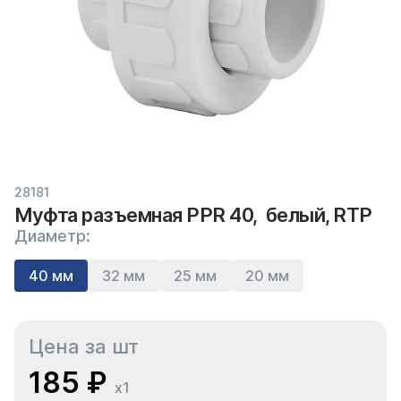
28181
Муфта разъемная PPR 40, белый, RTP
Диаметр:
40 мм
32 мм
25 мм
20 мм
Цена за шт
185 ₽
x1