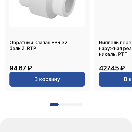
Обратный клапан PPR 32,
Ниппель пере
белый, RTP
наружная резь
никель, РТП
94.67 ₽
427.45 ₽
В корзину
В 