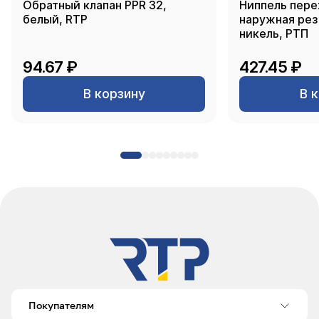
Обратный клапан PPR 32,
Ниппель пере
белый, RTP
наружная резь
никель, РТП
94.67 ₽
427.45 ₽
В корзину
В 
Покупателям