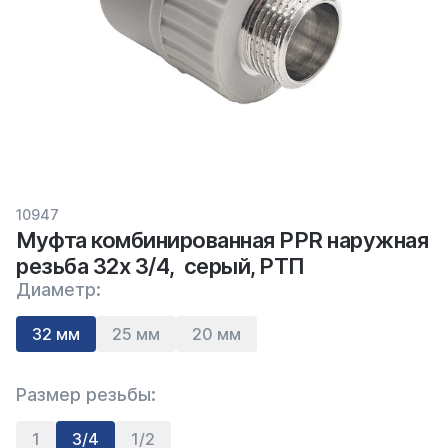
10947
Муфта комбинированная PPR наружная
резьба 32х 3/4, серый, РТП
Диаметр:
32 мм
25 мм
20 мм
Размер резьбы:
1
3/4
1/2