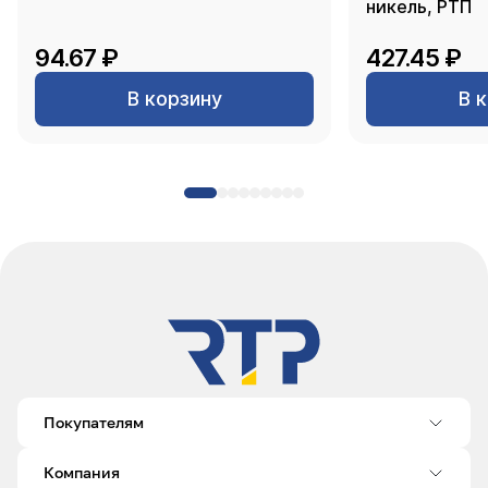
никель, РТП
94.67 ₽
427.45 ₽
В корзину
В 
Покупателям
Компания