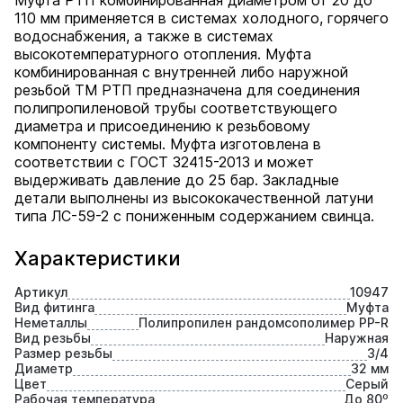
Муфта РТП комбинированная диаметром от 20 до
110 мм применяется в системах холодного, горячего
водоснабжения, а также в системах
высокотемпературного отопления. Муфта
комбинированная с внутренней либо наружной
резьбой ТМ РТП предназначена для соединения
полипропиленовой трубы соответствующего
диаметра и присоединению к резьбовому
компоненту системы. Муфта изготовлена в
соответствии с ГОСТ 32415-2013 и может
выдерживать давление до 25 бар. Закладные
детали выполнены из высококачественной латуни
типа ЛС-59-2 с пониженным содержанием свинца.
Характеристики
Артикул
10947
Вид фитинга
Муфта
Неметаллы
Полипропилен рандомсополимер PP-R
Вид резьбы
Наружная
Размер резьбы
3/4
Диаметр
32 мм
Цвет
Серый
Рабочая температура
До 80⁰