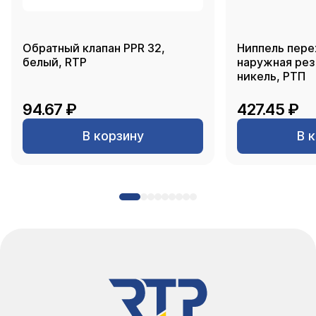
Обратный клапан PPR 32,
Ниппель пере
белый, RTP
наружная резь
никель, РТП
94.67 ₽
427.45 ₽
В корзину
В 