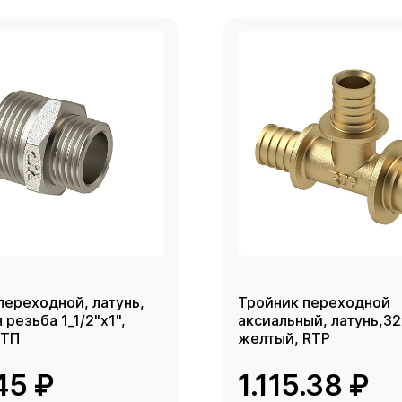
переходной, латунь,
Тройник переходной
резьба 1_1/2"х1",
аксиальный, латунь,3
РТП
желтый, RTP
45 ₽
1.115.38 ₽