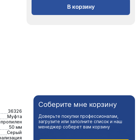
В корзину
Соберите мне корзину
36326
Доверьте покупки профессионалам,
Муфта
загрузите или заполните список и наш
ипропилен
менеджер соберет вам корзину
50 мм
Серый
нализация