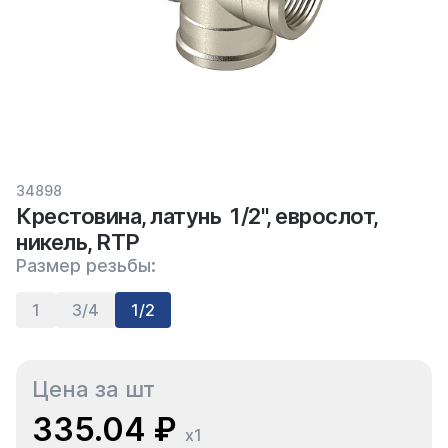
34898
Крестовина, латунь 1/2", еврослот,
никель, RTP
Размер резьбы:
1
3/4
1/2
Цена за шт
335.04 ₽
x1