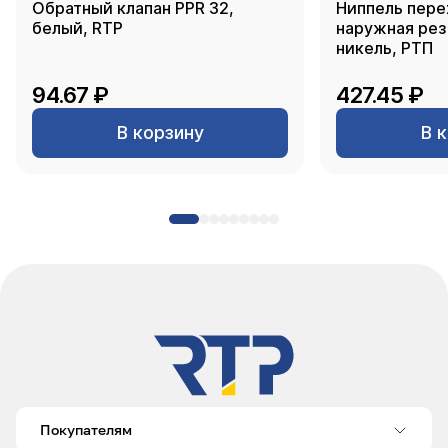
Обратный клапан PPR 32,
Ниппель пере
белый, RTP
наружная резь
никель, РТП
94.67 ₽
427.45 ₽
В корзину
В 
Покупателям