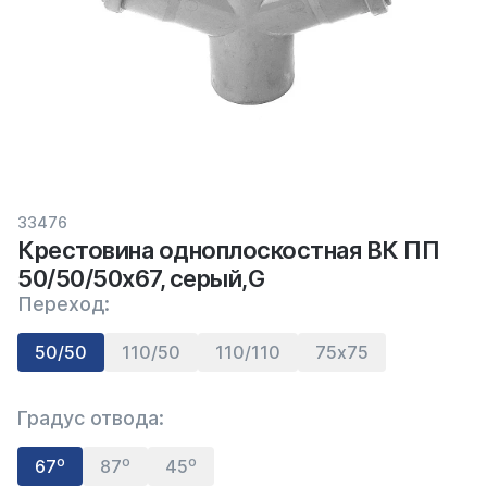
33476
Крестовина одноплоскостная ВК ПП
50/50/50х67, серый,G
Переход:
50/50
110/50
110/110
75х75
Градус отвода:
67⁰
87⁰
45⁰