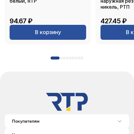
белый, RTP
наружная резь
никель, РТП
94.67 ₽
427.45 ₽
В корзину
В 
Покупателям