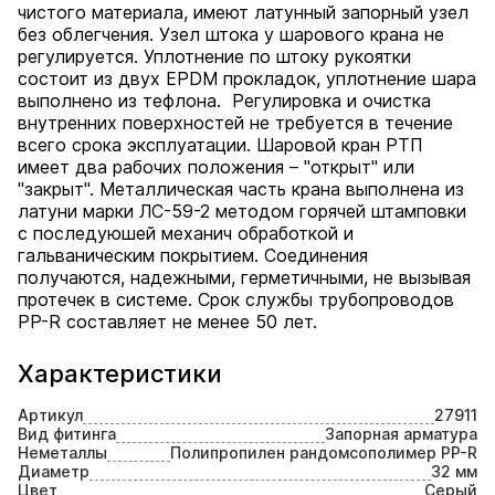
чистого материала, имеют латунный запорный узел
без облегчения. Узел штока у шарового крана не
регулируется. Уплотнение по штоку рукоятки
состоит из двух EPDM прокладок, уплотнение шара
выполнено из тефлона. Регулировка и очистка
внутренних поверхностей не требуется в течение
всего срока эксплуатации. Шаровой кран РТП
имеет два рабочих положения – "открыт" или
"закрыт". Металлическая часть крана выполнена из
латуни марки ЛС-59-2 методом горячей штамповки
с последуюшей механич обработкой и
гальваническим покрытием. Соединения
получаются, надежными, герметичными, не вызывая
протечек в системе. Срок службы трубопроводов
PP-R составляет не менее 50 лет.
Характеристики
Артикул
27911
Вид фитинга
Запорная арматура
Неметаллы
Полипропилен рандомсополимер PP-R
Диаметр
32 мм
Цвет
Серый