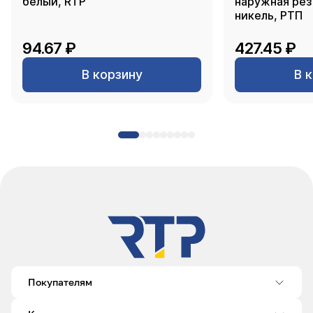
белый, RTP
наружная резь
никель, РТП
94.67 ₽
427.45 ₽
В корзину
В 
Покупателям