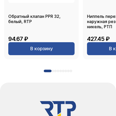
Обратный клапан PPR 32,
Ниппель пере
белый, RTP
наружная резь
никель, РТП
94.67 ₽
427.45 ₽
В корзину
В 