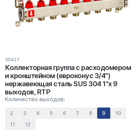
39427
Коллекторная группа с расходомером
и кронштейном (евроконус 3/4")
нержавеющая сталь SUS 304 1"х 9
выходов, RTP
Количество выходов:
2
3
4
5
6
7
8
9
10
11
12