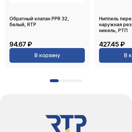
Обратный клапан PPR 32,
Ниппель пере
белый, RTP
наружная резь
никель, РТП
94.67 ₽
427.45 ₽
В корзину
В 