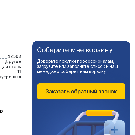
Соберите мне корзину
42503
Доверьте покупки профессионалам,
Другое
загрузите или заполните список и наш
ая сталь
менеджер соберет вам корзину
11
нутренняя
Заказать обратный звонок
ых