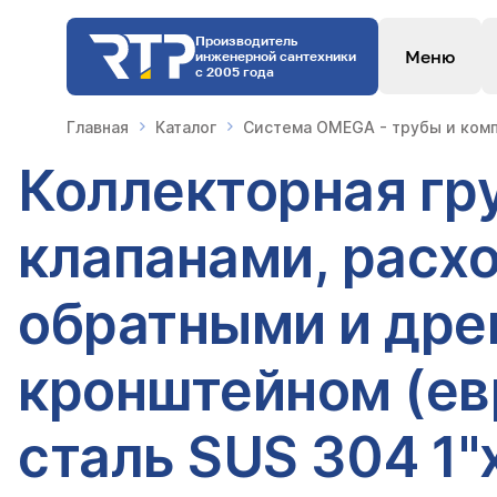
Производитель
Меню
инженерной сантехники
с 2005 года
Главная
Каталог
Система OMEGA - трубы и комп
Коллекторная гр
клапанами, расх
обратными и дре
кронштейном (ев
сталь SUS 304 1"