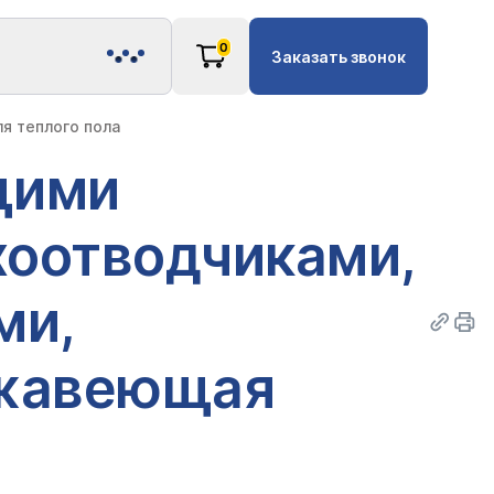
0
Заказать звонок
я теплого пола
щими
хоотводчиками,
ми,
ржавеющая