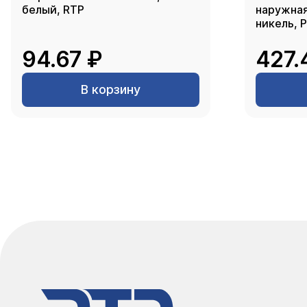
белый, RTP
наружная 
никель, 
94.67 ₽
427.
В корзину