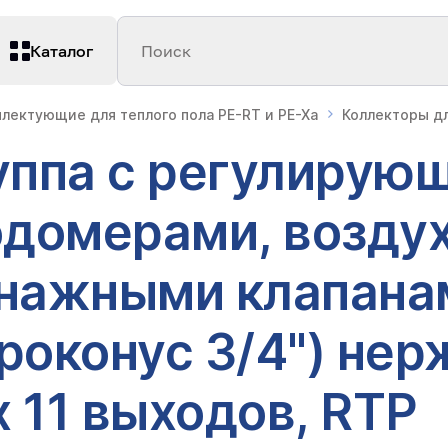
Каталог
Поиск
лектующие для теплого пола PE-RT и PE-Xa
Коллекторы дл
уппа с регулирую
одомерами, возду
нажными клапана
роконус 3/4") не
х 11 выходов, RTP