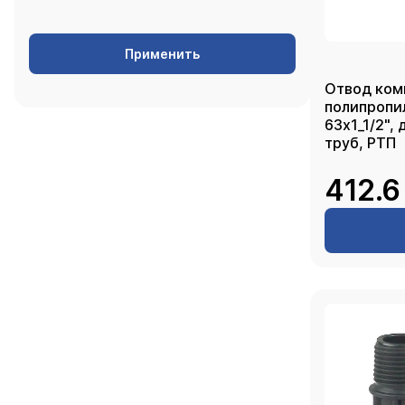
Применить
Отвод ком
полипропи
63х1_1/2",
труб, РТП
412.6