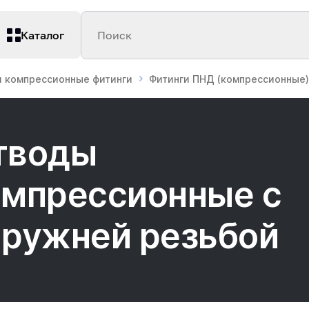
Каталог
Поиск
 компрессионные фитинги
Фитинги ПНД (компрессионные)
тводы
омпрессионные с
аружней резьбой