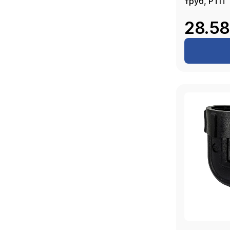
труб, РТП
28.58