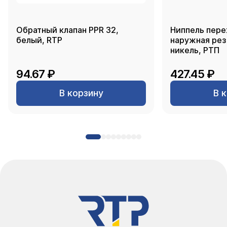
Обратный клапан PPR 32,
Ниппель пере
белый, RTP
наружная резь
никель, РТП
94.67 ₽
427.45 ₽
В корзину
В 