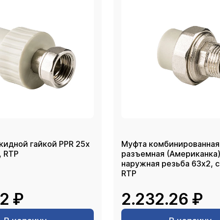
кидной гайкой PPR 25х
Муфта комбинированная
ый, RTP
разъемная (Американка)
наружная резьба 63х2, серый,
RTP
2 ₽
2.232.26 ₽