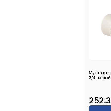
Муфта с на
3/4, сер
252.3