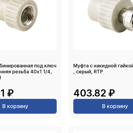
бинированная под ключ
Муфта с накидной гайко
 резьба 40х1 1/4,
, серый, RTP
П
1 ₽
403.82 ₽
В корзину
В корзину