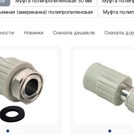
ые
Муфта полипропиленовая 50 мм
Муфта полип
ъемная (американка) полипропиленовая
Муфта полип
рности
Новинки
Сначала дешевле
Сначала до