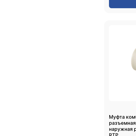
Муфта ком
разъемная
наружная рез
RTP