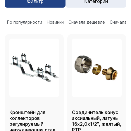
Фильтр
Категории
По популярности
Новинки
Сначала дешевле
Сначала 
Кронштейн для
Соединитель конус
коллекторов
аксиальный, латунь
регулируемый
16х2,0х1/2", желтый,
нержавеющая сталь
RTP