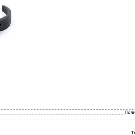
Пол
Т