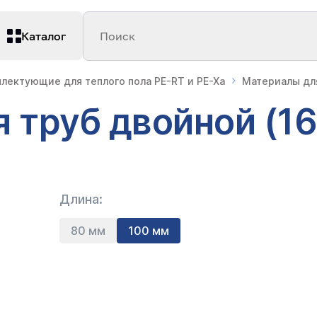
Каталог
Поиск
лектующие для теплого пола PE-RT и PE-Xa
Материалы для
 труб двойной (16
Длина:
80 мм
100 мм