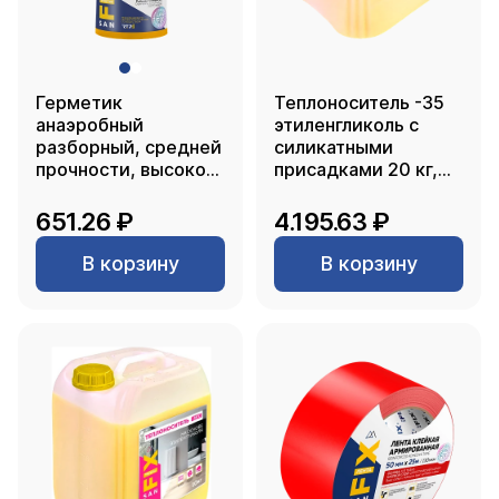
Герметик
Теплоноситель -35
анаэробный
этиленгликоль с
разборный, средней
силикатными
прочности, высокой
присадками 20 кг,
вязкости 50 мл.,
SANFIX
гармошка желтый,
651.26 ₽
4.195.63 ₽
SANFIX
В корзину
В корзину