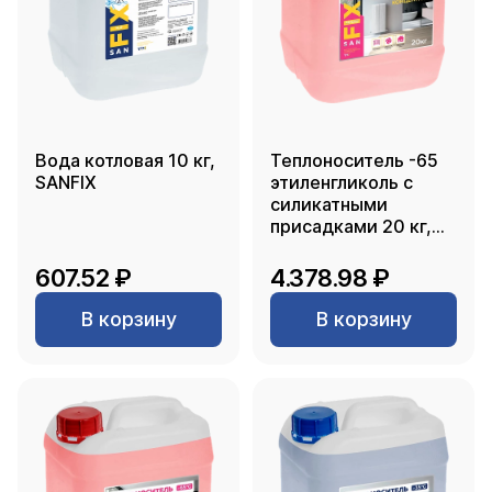
Вода котловая 10 кг,
Теплоноситель -65
SANFIX
этиленгликоль с
силикатными
присадками 20 кг,
SANFIX
607.52 ₽
4.378.98 ₽
В корзину
В корзину