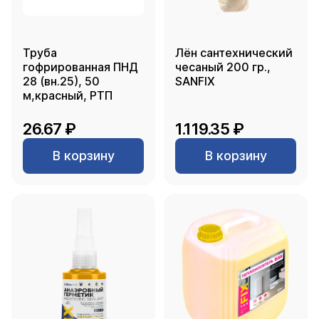
Труба
Лён сантехнический
гофрированная ПНД
чесаный 200 гр.,
28 (вн.25), 50
SANFIX
м,красный, РТП
26.67 ₽
1.119.35 ₽
В корзину
В корзину