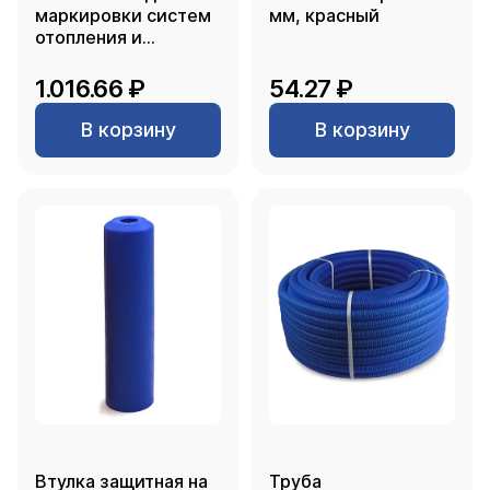
маркировки систем
мм, красный
отопления и
водоснабжения 240
шт., РТП
1.016.66 ₽
54.27 ₽
В корзину
В корзину
Втулка защитная на
Труба