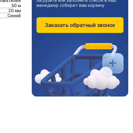
загрузите или заполните список и наш
олиэтилен
менеджер соберет вам корзину
50 м
20 мм
Синий
Заказать обратный звонок