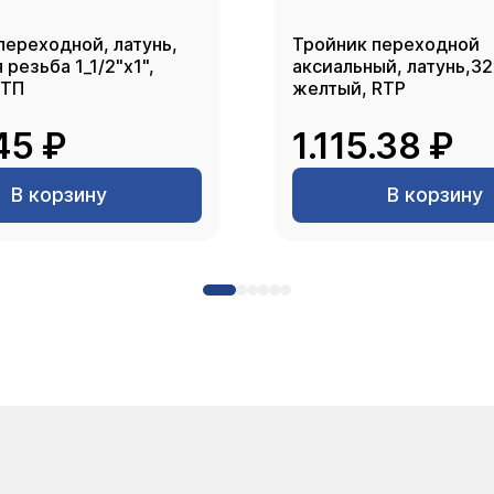
переходной, латунь,
Тройник переходной
резьба 1_1/2"х1",
аксиальный, латунь,3
РТП
желтый, RTP
45 ₽
1.115.38 ₽
В корзину
В корзину