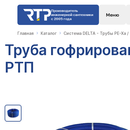
Производитель
Меню
инженерной сантехники
с 2005 года
Главная
Каталог
Система DELTA - Трубы PE-Xa /
Труба гофрирован
РТП