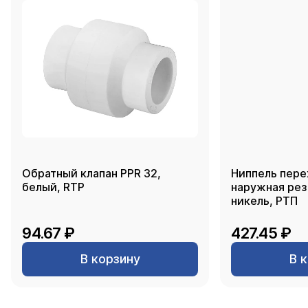
Обратный клапан PPR 32,
Ниппель пере
белый, RTP
наружная резь
никель, РТП
94.67 ₽
427.45 ₽
В корзину
В 