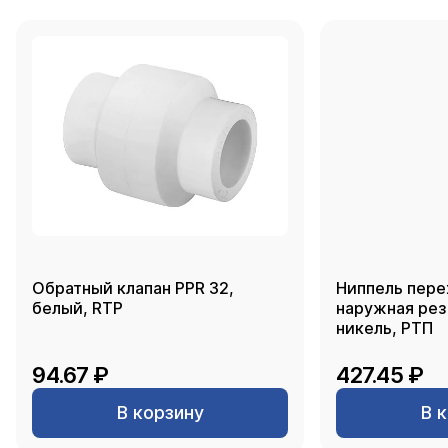
Обратный клапан PPR 32,
Ниппель пере
белый, RTP
наружная резь
никель, РТП
94.67 ₽
427.45 ₽
В корзину
В 