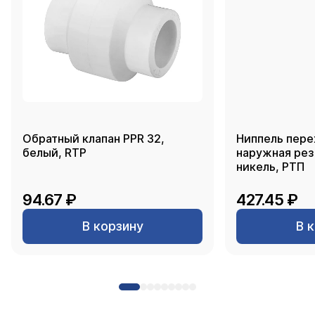
Обратный клапан PPR 32,
Ниппель пере
белый, RTP
наружная резь
никель, РТП
94.67 ₽
427.45 ₽
В корзину
В 