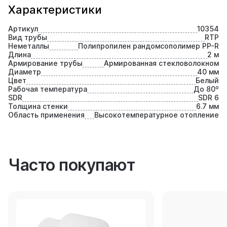
Характеристики
Артикул
10354
Вид трубы
RTP
Неметаллы
Полипропилен рандомсополимер PP-R
Длина
2 м
Армирование трубы
Армированная стекловолокном
Диаметр
40 мм
Цвет
Белый
Рабочая температура
До 80⁰
SDR
SDR 6
Толщина стенки
6.7 мм
Область применения
Высокотемпературное отопление
Часто покупают