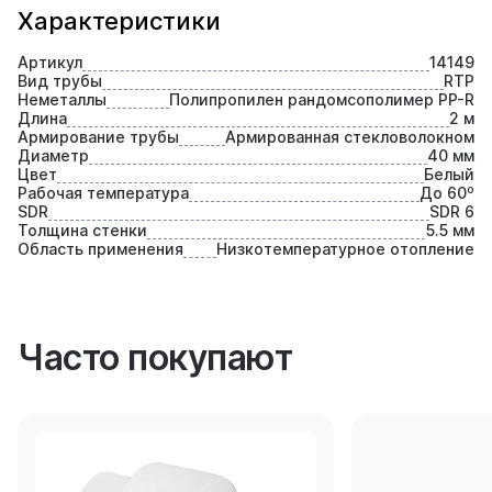
Характеристики
Артикул
14149
Вид трубы
RTP
Неметаллы
Полипропилен рандомсополимер PP-R
Длина
2 м
Армирование трубы
Армированная стекловолокном
Диаметр
40 мм
Цвет
Белый
Рабочая температура
До 60⁰
SDR
SDR 6
Толщина стенки
5.5 мм
Область применения
Низкотемпературное отопление
Часто покупают