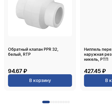
Обратный клапан PPR 32,
Ниппель пере
белый, RTP
наружная резь
никель, РТП
94.67 ₽
427.45 ₽
В корзину
В 