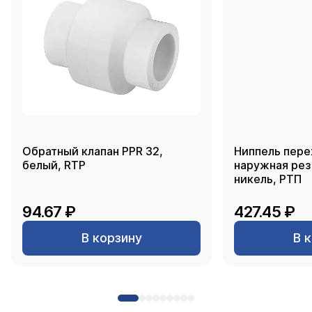
Обратный клапан PPR 32,
Ниппель пере
белый, RTP
наружная резь
никель, РТП
94.67 ₽
427.45 ₽
В корзину
В 