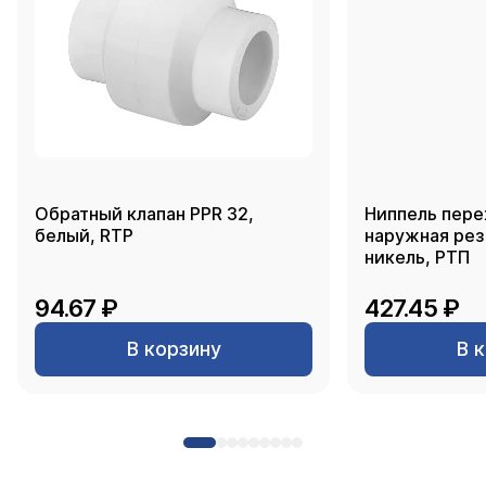
Обратный клапан PPR 32,
Ниппель пере
белый, RTP
наружная резь
никель, РТП
94.67 ₽
427.45 ₽
В корзину
В 