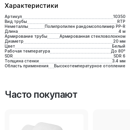
Характеристики
Артикул
10350
Вид трубы
RTP
Неметаллы
Полипропилен рандомсополимер PP-R
Длина
4 м
Армирование трубы
Армированная стекловолокном
Диаметр
20 мм
Цвет
Белый
Рабочая температура
До 80⁰
SDR
SDR 6
Толщина стенки
3.4 мм
Область применения
Высокотемпературное отопление
Часто покупают