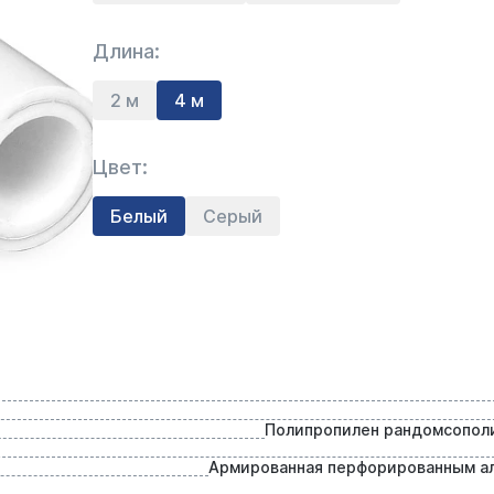
Длина:
2 м
4 м
Цвет:
Белый
Серый
Полипропилен рандомсопол
Армированная перфорированным 