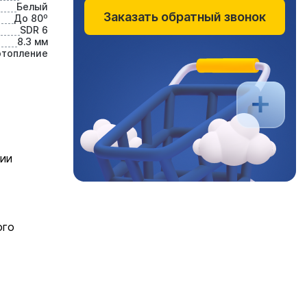
Белый
Заказать обратный звонок
До 80⁰
SDR 6
8.3 мм
отопление
ции
ого