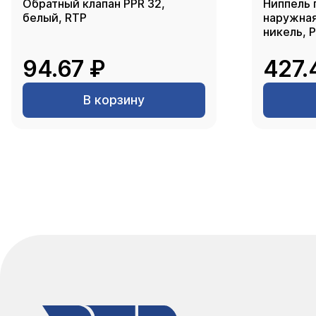
Обратный клапан PPR 32,
Ниппель 
белый, RTP
наружная 
никель, 
94.67 ₽
427.
В корзину