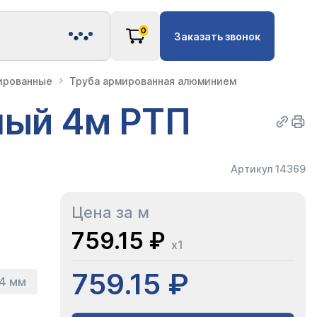
0
Заказать звонок
ированные
Труба армированная алюминием
лый 4м РТП
Артикул 14369
Цена за м
759.15 ₽
x1
759.15 ₽
.4 мм