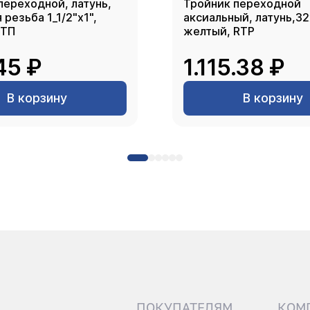
переходной, латунь,
Тройник переходной
резьба 1_1/2"х1",
аксиальный, латунь,3
РТП
желтый, RTP
45 ₽
1.115.38 ₽
В корзину
В корзину
ПОКУПАТЕЛЯМ
КОМ