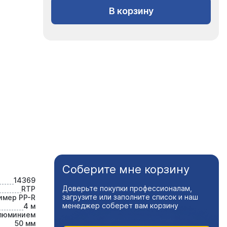
В корзину
Соберите мне корзину
14369
Доверьте покупки профессионалам,
RTP
загрузите или заполните список и наш
имер PP-R
менеджер соберет вам корзину
4 м
алюминием
50 мм