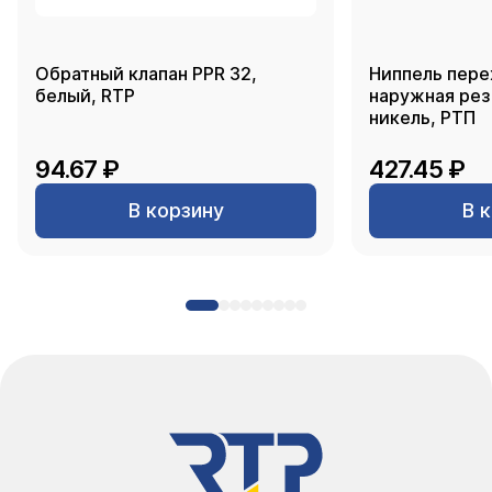
Обратный клапан PPR 32,
Ниппель пере
белый, RTP
наружная резь
никель, РТП
94.67 ₽
427.45 ₽
В корзину
В 