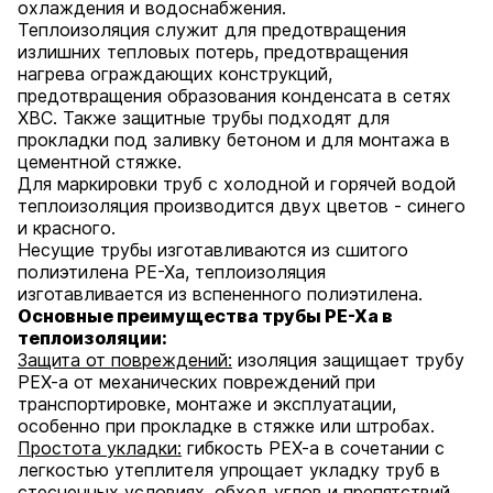
охлаждения и водоснабжения.
Теплоизоляция служит для предотвращения
излишних тепловых потерь, предотвращения
нагрева ограждающих конструкций,
предотвращения образования конденсата в сетях
ХВС. Также защитные трубы подходят для
прокладки под заливку бетоном и для монтажа в
цементной стяжке.
Для маркировки труб с холодной и горячей водой
теплоизоляция производится двух цветов - синего
и красного.
Несущие трубы изготавливаются из сшитого
полиэтилена PE-Xa, теплоизоляция
изготавливается из вспененного полиэтилена.
Основные преимущества трубы PE-Xa в
теплоизоляции:
Защита от повреждений:
изоляция защищает трубу
PEX-a от механических повреждений при
транспортировке, монтаже и эксплуатации,
особенно при прокладке в стяжке или штробах.
Простота укладки:
гибкость PEX-a в сочетании с
легкостью утеплителя упрощает укладку труб в
стесненных условиях, обход углов и препятствий.