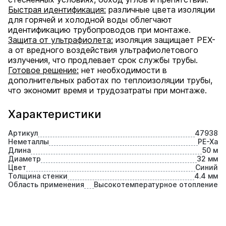
Быстрая идентификация:
различные цвета изоляции
для горячей и холодной воды облегчают
идентификацию трубопроводов при монтаже.
Защита от ультрафиолета:
изоляция защищает PEX-
a от вредного воздействия ультрафиолетового
излучения, что продлевает срок службы трубы.
Готовое решение:
нет необходимости в
дополнительных работах по теплоизоляции трубы,
что экономит время и трудозатраты при монтаже.
Характеристики
Артикул
47938
Неметаллы
PE-Xa
Длина
50 м
Диаметр
32 мм
Цвет
Синий
Толщина стенки
4.4 мм
Область применения
Высокотемпературное отопление