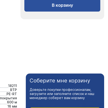
В корзину
Соберите мне корзину
18211
Доверьте покупки профессионалам,
RTP
загрузите или заполните список и наш
PE-RT
менеджер соберет вам корзину
 покрытия
600 м
16 мм