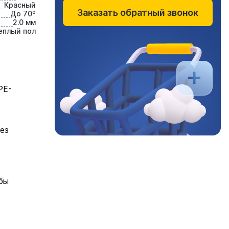
Красный
Заказать обратный звонок
До 70⁰
2.0 мм
еплый пол
PE-
ез
бы