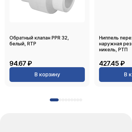
Обратный клапан PPR 32,
Ниппель пере
белый, RTP
наружная резь
никель, РТП
94.67 ₽
427.45 ₽
В корзину
В 