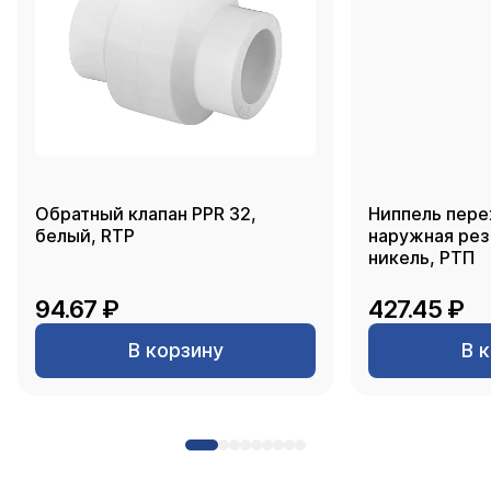
Обратный клапан PPR 32,
Ниппель пере
белый, RTP
наружная резь
никель, РТП
94.67 ₽
427.45 ₽
В корзину
В 